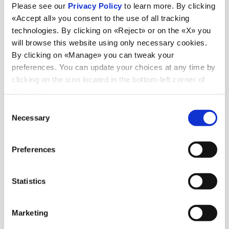
Please see our
Privacy Policy
to learn more. By clicking
«Accept all» you consent to the use of all tracking
Magazzino doganale di proprietà per deposito merci
01
technologies. By clicking on «Reject» or on the «X» you
allo stato estero
will browse this website using only necessary cookies.
By clicking on «Manage» you can tweak your
preferences. You can update your choices at any time by
clicking on the icon located in the bottom-left corner of
Pratiche doganali e deposito IVA
02
the screen.
Consent
Necessary
Selection
Consulenza documentale (lettere di credito)
03
Preferences
Statistics
Gestione merci speciali: merci deperibili, merci
pericolose, temperatura controllata, fuori sagoma, capi
04
appesi
Marketing