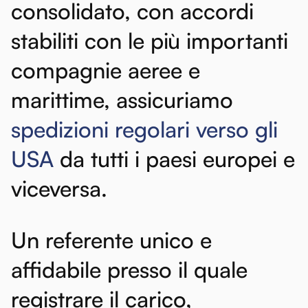
consolidato,
con
accordi
stabiliti
con
le
più
importanti
compagnie
aeree
e
marittime,
assicuriamo
spedizioni
regolari
verso
gli
USA
da
tutti
i
paesi
europei
e
viceversa.
Un
referente
unico
e
affidabile
presso
il
quale
registrare
il
carico,