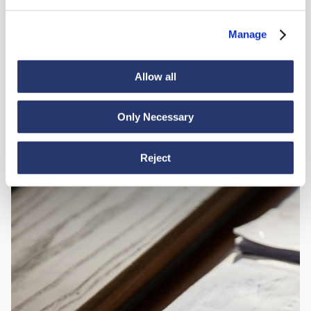
Servizio porta a porta
05
Manage
Allow all
Assistenza e consulenza madrelingua dall'origine della
06
spedizione fino a destinazione
Only Necessary
Reject