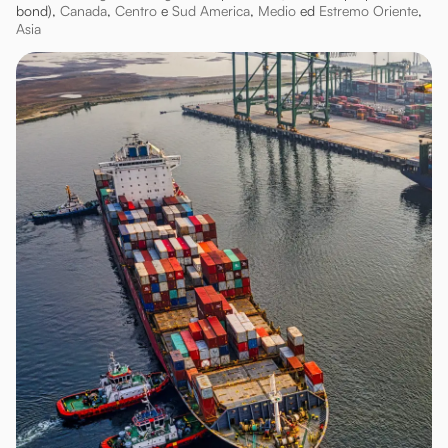
bond),
Canada
,
Centro
e
Sud America
,
Medio
ed
Estremo Oriente
,
Asia