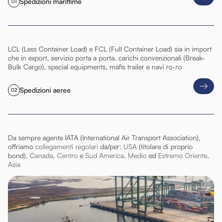
Spedizioni marittime
01
LCL (Less Container Load) e FCL (Full Container Load) sia in import
che in export, servizio porta a porta, carichi convenzionali (Break-
Bulk Cargo), special equipments, mafis trailer e navi ro-ro
Spedizioni aeree
02
Da sempre agente IATA (International Air Transport Association),
offriamo
collegamenti regolari
da/per:
USA
(titolare di proprio
bond),
Canada
,
Centro
e
Sud America
,
Medio
ed
Estremo Oriente
,
Asia