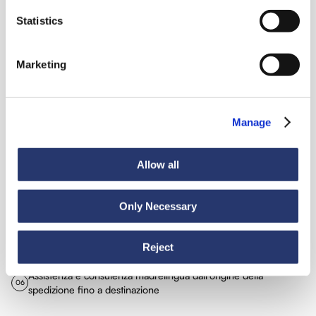
Statistics
Consulenza documentale (lettere di credito)
03
Marketing
Gestione merci speciali: merci deperibili, merci
Manage
pericolose, temperatura controllata, fuori sagoma, capi
04
appesi
Allow all
Only Necessary
Servizio porta a porta
05
Reject
Assistenza e consulenza madrelingua dall'origine della
06
spedizione fino a destinazione