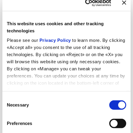
This website uses cookies and other tracking
I
vantaggi
di
technologies
Please see our
Privacy Policy
to learn more. By clicking
spedire in India
«Accept all» you consent to the use of all tracking
technologies. By clicking on «Reject» or on the «X» you
con Transmec
will browse this website using only necessary cookies.
By clicking on «Manage» you can tweak your
preferences. You can update your choices at any time by
clicking on the icon located in the bottom-left corner of
Magazzino doganale di proprietà per deposito merci
the screen.
01
allo stato estero
Consent
Necessary
Selection
Pratiche doganali e deposito IVA
02
Preferences