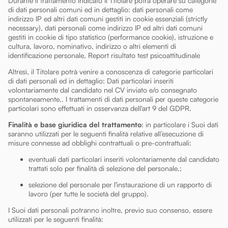
Durante il trattamento indicato Il Titolare potrà operare su categorie
di dati personali comuni ed in dettaglio: dati personali come
indirizzo IP ed altri dati comuni gestiti in cookie essenziali (strictly
necessary), dati personali come indirizzo IP ed altri dati comuni
gestiti in cookie di tipo statistico (performance cookie), istruzione e
cultura, lavoro, nominativo, indirizzo o altri elementi di
identificazione personale, Report risultato test psicoattitudinale
Altresì, il Titolare potrà venire a conoscenza di categorie particolari
di dati personali ed in dettaglio: Dati particolari inseriti
volontariamente dal candidato nel CV inviato e/o consegnato
spontaneamente.. I trattamenti di dati personali per queste categorie
particolari sono effettuati in osservanza dell'art 9 del GDPR.
Finalità e base giuridica del trattamento
: in particolare i Suoi dati
saranno utilizzati per le seguenti finalità relative all’esecuzione di
misure connesse ad obblighi contrattuali o pre-contrattuali:
eventuali dati particolari inseriti volontariamente dal candidato
trattati solo per finalità di selezione del personale.;
selezione del personale per l'instaurazione di un rapporto di
lavoro (per tutte le società del gruppo).
I Suoi dati personali potranno inoltre, previo suo consenso, essere
utilizzati per le seguenti finalità: