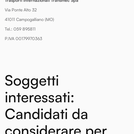
Trasporti Internazionali Transmec Spa
Via Ponte Alto 32
41011 Campogalliano (MO)
Tel.: 059 895811
P.IVA 00179970363
Soggetti
interessati:
Candidati da
considerare per