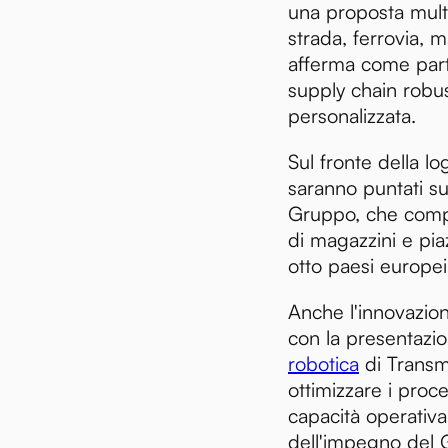
una proposta mult
strada, ferrovia, 
afferma come part
supply chain robus
personalizzata.
Sul fronte della logi
saranno puntati su
Gruppo, che co
di magazzini e piaz
otto paesi europei
Anche l'innovazio
con la presentazi
robotica
di Transm
ottimizzare i proce
capacità operativa
dell'impegno del 