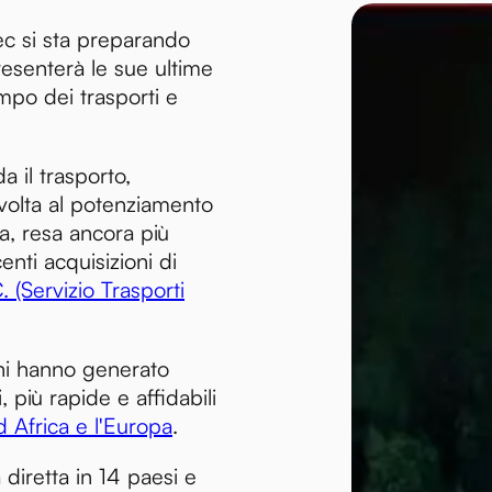
c si sta preparando
resenterà le sue ultime
mpo dei trasporti e
a il trasporto,
rivolta al potenziamento
va, resa ancora più
centi acquisizioni di
C. (Servizio Trasporti
ni hanno generato
 più rapide e affidabili
 Africa e l'Europa
.
diretta in 14 paesi e