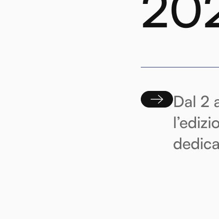
20
Dal 2 
l’ediz
dedica