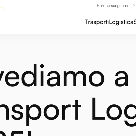
Perché sceglierci
Trasporti
Logistica
vediamo a
nsport Log