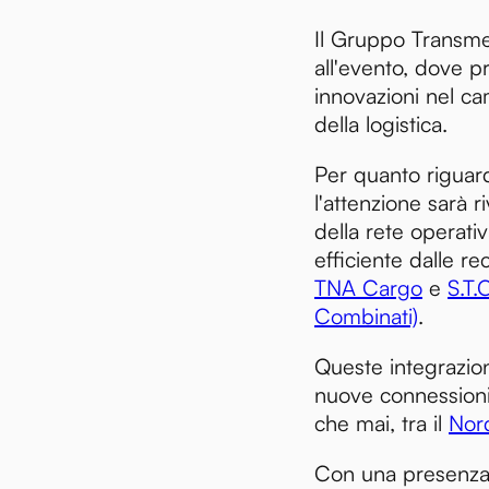
Il Gruppo Transme
all'evento, dove p
innovazioni nel ca
della logistica.
Per quanto riguard
l'attenzione sarà 
della rete operati
efficiente dalle re
TNA Cargo
e
S.T.
Combinati)
.
Queste integrazio
nuove connessioni,
che mai, tra il
Nord
Con una presenza 