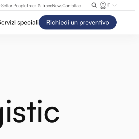
IT
Settori
People
Track & Trace
News
Contattaci
Servizi speciali
Richiedi un preventivo
istic