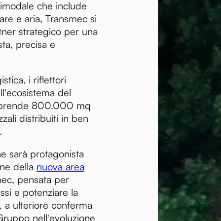
imodale che include
mare e aria, Transmec si
ner strategico per una
ta, precisa e
stica, i riflettori
ll'ecosistema del
mprende 800.000 mq
zali distribuiti in ben
.
ne sarà protagonista
one della
nuova area
ec, pensata per
ssi e potenziare la
, a ulteriore conferma
Gruppo nell'evoluzione