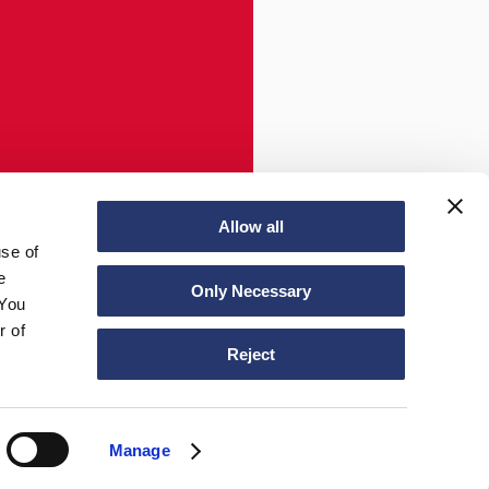
Allow all
use of
e
Only Necessary
 You
r of
Reject
Manage