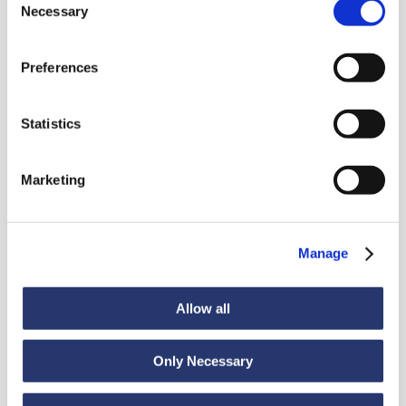
Necessary
Selection
News
Preferences
Guarda tutte le news
Statistics
Marketing
News
6 luglio 2026
98 tonnellate d'acciaio dall'Italia all'India
Manage
Allow all
Only Necessary