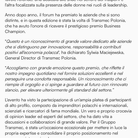
l'altra focalizzata sulla presenza delle donne nei ruoli di leadership.
Anno dopo anno, il forum ha premiato le aziende che si sono
distinte, e in questa edizione è stata la volta di Transmec Polonia,
che ha avuto l'onore di ricevere il prestigioso premio Business
Champion.
"
Questo è un riconoscimento di grande valore dedicato alle aziende
che si distinguono per innovazione, responsabilità e contributi
positivi all'economia polacca
", ha dichiarato Sylwia Maciejewska,
General Director di Transmec Polonia.
"
Accogliamo con grande emozione questo premio, che riflette il
nostro impegno quotidiano nel fornire soluzioni eccellenti e nel
perseguire una condotta responsabile. Un riconoscimento che ci
riempie di orgoglio e ci spinge a guardare al futuro con rinnovato
slancio, per elevare ulteriormente gli standard del settore.”
L'evento ha visto la partecipazione di un'ampia platea di partecipanti
di alto profilo, composto da imprenditori polacchi e internazionali,
scienziati e ricercatori di fama mondiale. Un vero e proprio crocevia
di opinion leader ed esperti del settore, che ha dato vita a
discussioni e collaborazioni di grande valore. Per il Gruppo
Transmec, è stata un'occasione eccezionale per mettere in luce la
propria expertise e consolidare il proprio posizionamento nel