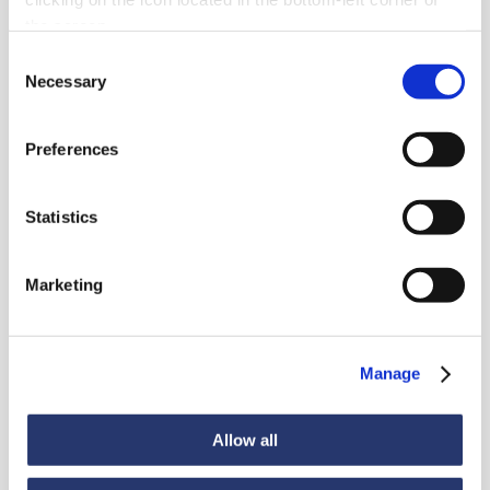
the screen.
Consent
Necessary
Selection
Preferences
News
Statistics
Guarda tutte le news
Marketing
Manage
News
6 luglio 2026
98 tonnellate d'acciaio dall'Italia all'India
Allow all