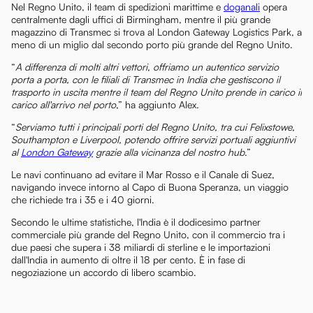
Nel Regno Unito, il team di spedizioni marittime e
doganali
opera
centralmente dagli uffici di Birmingham, mentre il più grande
magazzino di Transmec si trova al London Gateway Logistics Park, a
meno di un miglio dal secondo porto più grande del Regno Unito.
“
A differenza di molti altri vettori, offriamo un autentico servizio
porta a porta, con le filiali di Transmec in India che gestiscono il
trasporto in uscita mentre il team del Regno Unito prende in carico il
carico all'arrivo nel porto
,” ha aggiunto Alex.
“
Serviamo tutti i principali porti del Regno Unito, tra cui Felixstowe,
Southampton e Liverpool, potendo offrire servizi portuali aggiuntivi
al
London Gateway
grazie alla vicinanza del nostro hub
.”
Le navi continuano ad evitare il Mar Rosso e il Canale di Suez,
navigando invece intorno al Capo di Buona Speranza, un viaggio
che richiede tra i 35 e i 40 giorni.
Secondo le ultime statistiche, l'India è il dodicesimo partner
commerciale più grande del Regno Unito, con il commercio tra i
due paesi che supera i 38 miliardi di sterline e le importazioni
dall'India in aumento di oltre il 18 per cento. È in fase di
negoziazione un accordo di libero scambio.