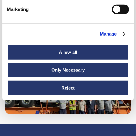
Marketing
Manage
News
30 giugno 2026
Allow all
Dalla Turchia all'Ecuador: rotta sicura per i carichi
pesanti
Only Necessary
Reject