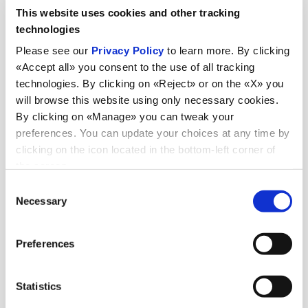
This website uses cookies and other tracking
technologies
Please see our
Privacy Policy
to learn more. By clicking
«Accept all» you consent to the use of all tracking
technologies. By clicking on «Reject» or on the «X» you
News
will browse this website using only necessary cookies.
By clicking on «Manage» you can tweak your
preferences. You can update your choices at any time by
clicking on the icon located in the bottom-left corner of
the screen.
Guarda tutte le news
Consent
Necessary
Selection
News
6 luglio 2026
Preferences
98 tonnellate d'acciaio dall'Italia all'India
Statistics