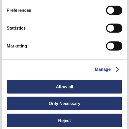
Preferences
Guarda tutte le news
Statistics
News
6 luglio 2026
Marketing
98 tonnellate d'acciaio dall'Italia all'India
Manage
Allow all
Only Necessary
News
30 giugno 2026
Reject