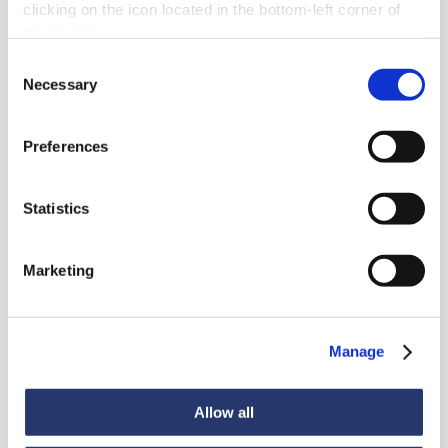
clicking on the icon located in the bottom-left corner of
the screen.
Consent
Necessary
Selection
Preferences
News
Statistics
Marketing
Guarda tutte le news
Manage
News
6 luglio 2026
98 tonnellate d'acciaio dall'Italia all'India
Allow all