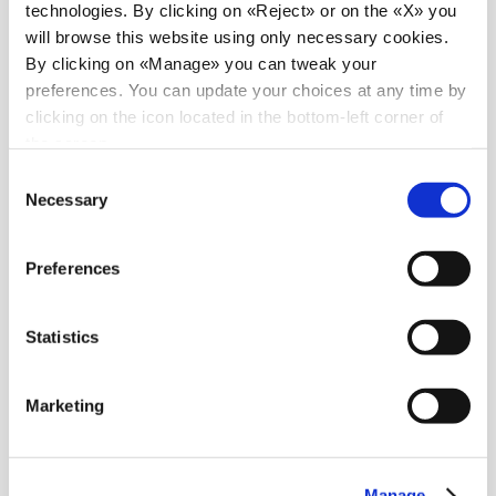
technologies. By clicking on «Reject» or on the «X» you
Guarda tutte le news
will browse this website using only necessary cookies.
By clicking on «Manage» you can tweak your
preferences. You can update your choices at any time by
clicking on the icon located in the bottom-left corner of
News
6 luglio 2026
the screen.
98 tonnellate d'acciaio dall'Italia all'India
Consent
Necessary
Selection
Preferences
Statistics
Marketing
News
30 giugno 2026
Dalla Turchia all'Ecuador: rotta sicura per i carichi
pesanti
Manage