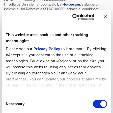
Il risultato? Un sistema robotizzato
bin-to-person
, sviluppato
insieme a HAI Robotics e SSI SCHÄFER, capace di combinare
efficienza, flessibilità e performance avanzate.
La nuova area si distingue per una
doppia profondità di
stoccaggio
e una capacità di gestire fino a 13.000 cassette in
modo automatico e intelligente.
Grazie al suo
layout flessibile
, il sistema integra 5 robot ACR per la
This website uses cookies and other tracking
movimentazione verticale e 10 AMR Fast Transit, che si muovono
agilmente sotto le scaffalature ottimizzando flussi e riducendo i
technologies
tempi di trasferimento.
Please see our
Privacy Policy
to learn more. By clicking
Con 2 postazioni di picking ergonomiche e una
capacità annua
stimata di 800.000 ordini
, questa infrastruttura non solo aumenta
«Accept all» you consent to the use of all tracking
la produttività del 50% e la densità di stoccaggio del 275% rispetto
technologies. By clicking on «Reject» or on the «X» you
ai sistemi tradizionali, ma migliora anche la qualità del lavoro degli
will browse this website using only necessary cookies.
operatori.
I compiti ripetitivi e gravosi lasciano spazio ad attività più strategiche
By clicking on «Manage» you can tweak your
e a maggiore valore aggiunto.
preferences. You can update your choices at any time by
Un passo deciso verso il
futuro della logistica
.
clicking on the icon located in the bottom-left corner of
the screen.
Consent
Necessary
Selection