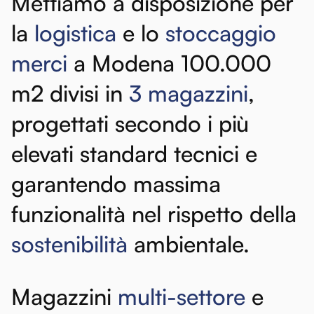
Mettiamo
a
disposizione
per
la
logistica
e
lo
stoccaggio
merci
a
Modena
100.000
m2
divisi
in
3
magazzini
,
progettati
secondo
i
più
elevati
standard
tecnici
e
garantendo
massima
funzionalità
nel
rispetto
della
sostenibilità
ambientale.
Magazzini
multi-settore
e