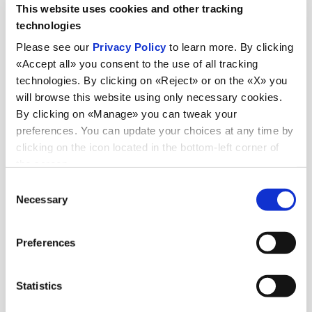
Transmec
This website uses cookies and other tracking
technologies
Please see our
Privacy Policy
to learn more. By clicking
«Accept all» you consent to the use of all tracking
Magazzino doganale di proprietà per deposito merci
01
technologies. By clicking on «Reject» or on the «X» you
allo stato estero
will browse this website using only necessary cookies.
By clicking on «Manage» you can tweak your
preferences. You can update your choices at any time by
clicking on the icon located in the bottom-left corner of
Pratiche doganali e deposito IVA
02
the screen.
Consent
Necessary
Selection
Consulenza documentale (lettere di credito)
03
Preferences
Statistics
Gestione merci speciali: merci deperibili, merci
pericolose, temperatura controllata, fuori sagoma, capi
04