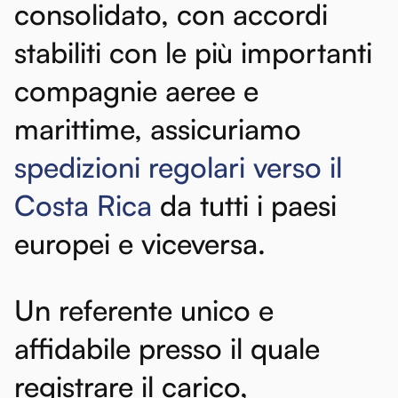
consolidato,
con
accordi
stabiliti
con
le
più
importanti
compagnie
aeree
e
marittime,
assicuriamo
spedizioni
regolari
verso
il
Costa
Rica
da
tutti
i
paesi
europei
e
viceversa.
Un
referente
unico
e
affidabile
presso
il
quale
registrare
il
carico,