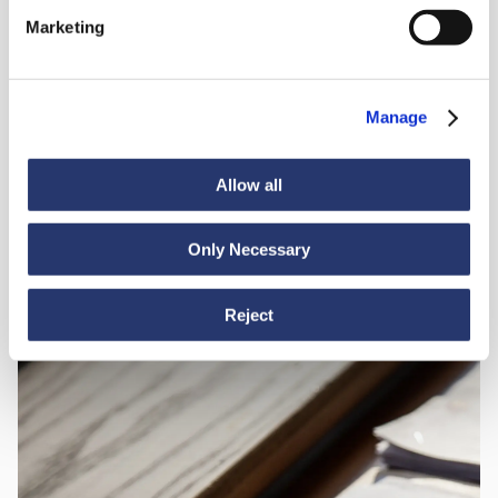
appesi
Marketing
Servizio porta a porta
05
Manage
Allow all
Assistenza e consulenza madrelingua dall'origine della
06
spedizione fino a destinazione
Only Necessary
Reject