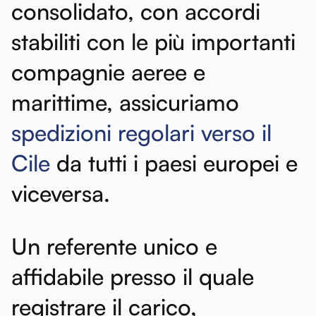
consolidato,
con
accordi
stabiliti
con
le
più
importanti
compagnie
aeree
e
marittime,
assicuriamo
spedizioni
regolari
verso
il
Cile
da
tutti
i
paesi
europei
e
viceversa.
Un
referente
unico
e
affidabile
presso
il
quale
registrare
il
carico,