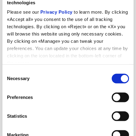
Transmec
technologies
Please see our
Privacy Policy
to learn more. By clicking
«Accept all» you consent to the use of all tracking
technologies. By clicking on «Reject» or on the «X» you
Magazzino doganale di proprietà per deposito merci
will browse this website using only necessary cookies.
01
allo stato estero
By clicking on «Manage» you can tweak your
preferences. You can update your choices at any time by
clicking on the icon located in the bottom-left corner of
the screen.
Pratiche doganali e deposito IVA
02
Consent
Necessary
Selection
Consulenza documentale (lettere di credito)
03
Preferences
Statistics
Gestione merci speciali: merci deperibili, merci
pericolose, temperatura controllata, fuori sagoma, capi
04
Marketing