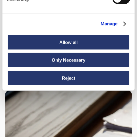
appesi
Manage
Servizio porta a porta
05
Allow all
Only Necessary
Assistenza e consulenza madrelingua dall'origine della
06
spedizione fino a destinazione
Reject