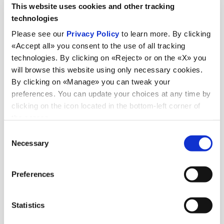
Transmec
This website uses cookies and other tracking
technologies
Please see our
Privacy Policy
to learn more. By clicking
«Accept all» you consent to the use of all tracking
Magazzino doganale di proprietà per deposito merci
01
technologies. By clicking on «Reject» or on the «X» you
allo stato estero
will browse this website using only necessary cookies.
By clicking on «Manage» you can tweak your
preferences. You can update your choices at any time by
clicking on the icon located in the bottom-left corner of
Pratiche doganali e deposito IVA
02
the screen.
Consent
Necessary
Selection
Consulenza documentale (lettere di credito)
03
Preferences
Statistics
Gestione merci speciali: merci deperibili, merci
pericolose, temperatura controllata, fuori sagoma, capi
04