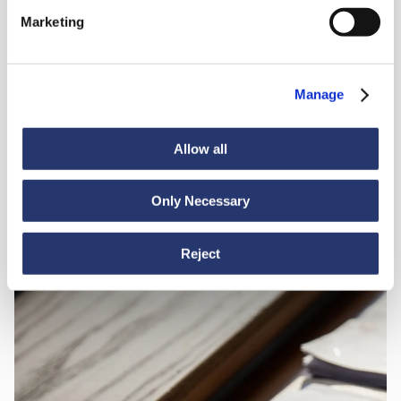
appesi
Marketing
Servizio porta a porta
05
Manage
Allow all
Assistenza e consulenza madrelingua dall'origine della
06
spedizione fino a destinazione
Only Necessary
Reject